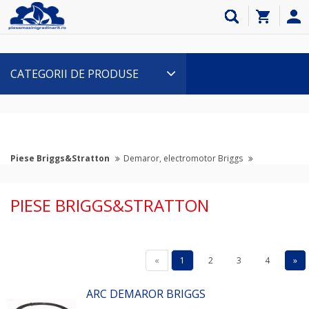
CATEGORII DE PRODUSE
Piese Briggs&Stratton
Demaror, electromotor Briggs
PIESE BRIGGS&STRATTON
«
1
2
3
4
»
ARC DEMAROR BRIGGS