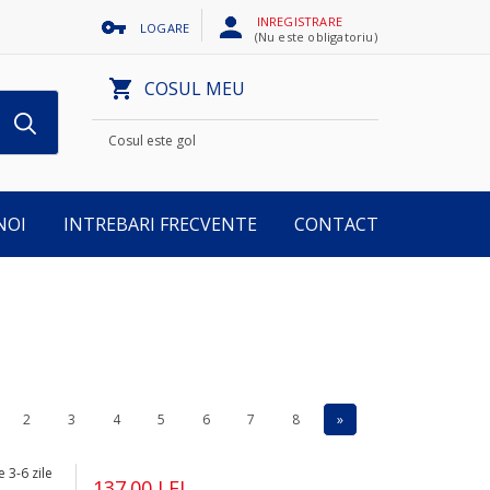
INREGISTRARE
LOGARE
(Nu este obligatoriu)
COSUL MEU
Cosul este gol
NOI
INTREBARI FRECVENTE
CONTACT
2
3
4
5
6
7
8
»
 3-6 zile
137.00 LEI