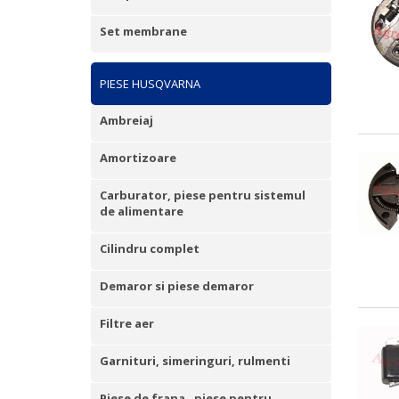
Set membrane
PIESE HUSQVARNA
Ambreiaj
Amortizoare
Carburator, piese pentru sistemul
de alimentare
Cilindru complet
Demaror si piese demaror
Filtre aer
Garnituri, simeringuri, rulmenti
Piese de frana , piese pentru