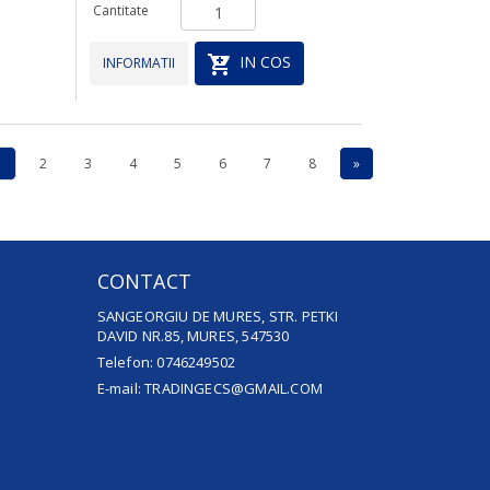
Cantitate
IN COS
INFORMATII
1
2
3
4
5
6
7
8
»
CONTACT
SANGEORGIU DE MURES, STR. PETKI
DAVID NR.85, MURES, 547530
Telefon: 0746249502
E-mail: TRADINGECS@GMAIL.COM