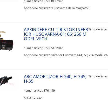
numar articol: 5 501812702-1
Aprindere cu tiristor Husqvarna de la magnetou
APRINDERE CU TIRISTOR INFER
Timp de livrare
IOR HUSQVARNA-61; 66; 266 M
ODEL VECHI
numar articol: 5 501516201-1
Aprindere cu tiristor inferior Husqvarna-61; 66; 266 model ve
ARC AMORTIZOR H-340; H-345;
Timp de livrare
H-35
numar articol: 176-449
Arc amortizor