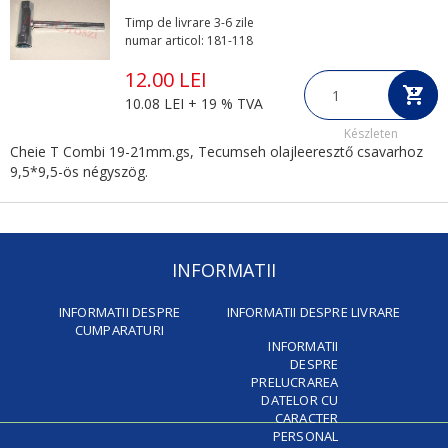
Timp de livrare 3-6 zile
numar articol: 181-118
12.00 LEI
10.08 LEI + 19 % TVA
Készleten
Cheie T Combi 19-21mm.gs, Tecumseh olajleeresztő csavarhoz
9,5*9,5-ös négyszög.
INFORMATII
INFORMATII DESPRE
INFORMATII DESPRE LIVRARE
CUMPARATURI
INFORMATII
DESPRE
PRELUCRAREA
DATELOR CU
CARACTER
PERSONAL